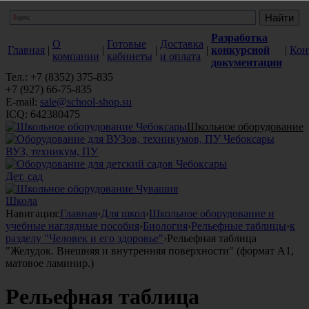
Разработка
О
Готовые
Доставка
Главная
|
|
|
|
конкурсной
|
Кон
компании
кабинеты
и оплата
документации
Тел.: +7 (8352) 375-835
+7 (927) 66-75-835
E-mail:
sale@school-shop.su
ICQ: 642380475
Школьное оборудование
ВУЗ, техникум, ПУ
Дет. сад
Школа
Навигация:
Главная
›
Для школ
›
Школьное оборудование и
учебные наглядные пособия
›
Биология
›
Рельефные таблицы
›
к
разделу "Человек и его здоровье"
›
Рельефная таблица
"Желудок. Внешняя и внутренняя поверхности" (формат А1,
матовое ламинир.)
Рельефная таблица