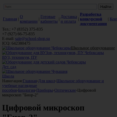
Разработка
О
Готовые
Доставка
Главная
|
|
|
|
конкурсной
|
Кон
компании
кабинеты
и оплата
документации
Тел.: +7 (8352) 375-835
+7 (927) 66-75-835
E-mail:
sale@school-shop.su
ICQ: 642380475
Школьное оборудование
ВУЗ, техникум, ПУ
Дет. сад
Школа
Навигация:
Главная
›
Для школ
›
Школьное оборудование и
учебные наглядные
пособия
›
Биология
›
Приборы
›
Оптические
›
Цифровой
микроскоп "Биор-2"
Цифровой микроскоп