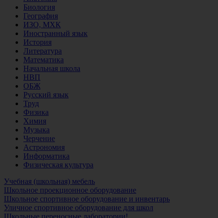
Биология
География
ИЗО, МХК
Иностранный язык
История
Литература
Математика
Начальная школа
НВП
ОБЖ
Русский язык
Труд
Физика
Химия
Музыка
Черчение
Астрономия
Информатика
Физическая культура
Учебная (школьная) мебель
Школьное проекционное оборудование
Школьное спортивное оборудование и инвентарь
Уличное спортивное оборудование для школ
Школьные переносные лаборатории!