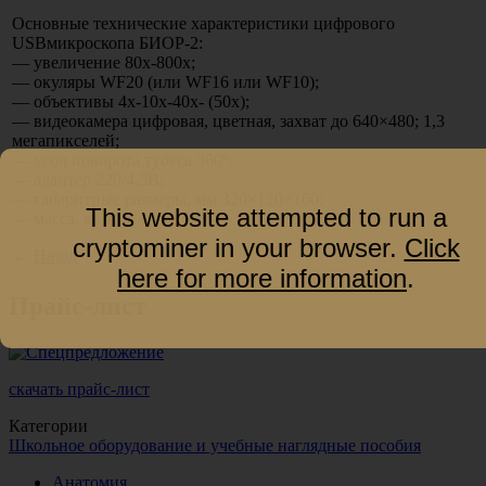
Основные технические характеристики цифрового
USBмикроскопа БИОР-2:
— увеличение 80х-800х;
— окуляры WF20
(или
WF16 или WF10);
— объективы 4х-10х-40х-
(50х
);
— видеокамера цифровая, цветная, захват до 640×480; 1,3
мегапикселей;
— угол поворота тубуса 360º;
— адаптер 220/4,5В;
— габаритные размеры, мм 320×120×160;
This website attempted to run a
— масса, кг 1,5.
cryptominer in your browser.
Click
←
Назад
here for more information
.
Прайс-лист
скачать прайс-лист
Категории
Школьное оборудование и учебные наглядные пособия
Анатомия