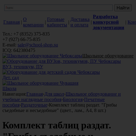
Разработка
О
Готовые
Доставка
Главная
|
|
|
|
конкурсной
|
Кон
компании
кабинеты
и оплата
документации
Тел.: +7 (8352) 375-835
+7 (927) 66-75-835
E-mail:
sale@school-shop.su
ICQ: 642380475
Школьное оборудование
ВУЗ, техникум, ПУ
Дет. сад
Школа
Навигация:
Главная
›
Для школ
›
Школьное оборудование и
учебные наглядные пособия
›
Биология
›
Печатные
пособия
›
Раздаточные
›
Комплект таблиц раздат. "Грибы
съедобные и несъедобные" (цвет., лам., А4, 8 шт.)
Комплект таблиц раздат.