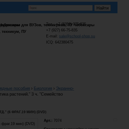
Тел.: +7 (8352) 375-835
+7 (927) 66-75-835
, техникум, ПУ
E-mail:
sale@school-shop.su
ICQ: 642380475
лядные пособия
›
Биология
›
Экранно-
ика растений." 3 ч. "Семейство
" (6 ФРАГ.19 МИН) (DVD)
Арт.:
7074