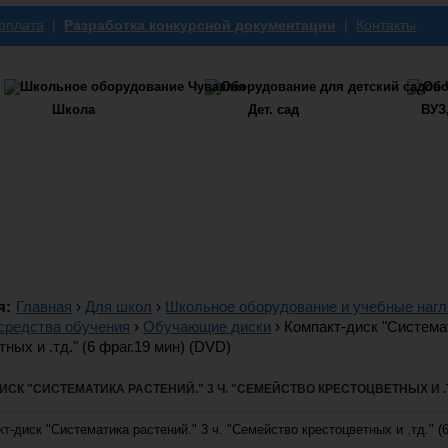
 оплата
|
Разработка конкурсной документации
|
Контакты
Школа
Дет. сад
ВУЗ
я:
Главная
›
Для школ
›
Школьное оборудование и учебные наг
средства обучения
›
Обучающие диски
›
Компакт-диск "Системат
ных и .тд." (6 фраг.19 мин) (DVD)
СК "СИСТЕМАТИКА РАСТЕНИЙ." 3 Ч. "СЕМЕЙСТВО КРЕСТОЦВЕТНЫХ И .ТД.