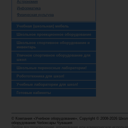
Астрономия
Информатика
Физическая культура
Учебная (школьная) мебель
Школьное проекционное оборудование
Школьное спортивное оборудование и
инвентарь
Уличное спортивное оборудование для
школ
Школьные переносные лаборатории!
Робототехника для школ!
Учебные лаборатории для школ!
Готовые кабинеты
© Компания «Учебное оборудование», Copyright © 2008-2026 Шко
оборудование Чебоксары Чувашия
Любое воспроизведение, копирование или коммерческое использ