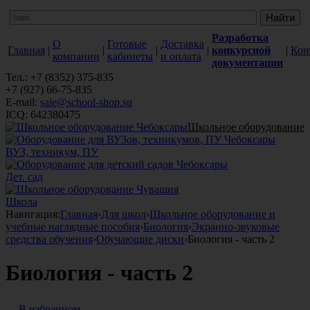
Разработка
О
Готовые
Доставка
Главная
|
|
|
|
конкурсной
|
Кон
компании
кабинеты
и оплата
документации
Тел.: +7 (8352) 375-835
+7 (927) 66-75-835
E-mail:
sale@school-shop.su
ICQ: 642380475
Школьное оборудование
ВУЗ, техникум, ПУ
Дет. сад
Школа
Навигация:
Главная
›
Для школ
›
Школьное оборудование и
учебные наглядные пособия
›
Биология
›
Экранно-звуковые
средства обучения
›
Обучающие диски
›
Биология - часть 2
Биология - часть 2
В избранном