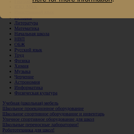
География
ИЗО, МХК
Иностранный язык
История
Литература
Математика
Начальная школа
НВП
ОБЖ
Русский язык
Труд
Физика
Химия
Музыка
Черчение
Астрономия
Информатика
Физическая культура
Учебная (школьная) мебель
Школьное проекционное оборудование
Школьное спортивное оборудование и инвентарь
Уличное спортивное оборудование для школ
Школьные переносные лаборатории!
Робототехника для школ!