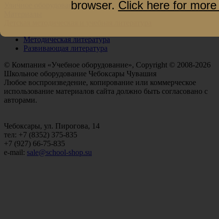
browser.
Click here for more
Уличное оборудование
Материалы
Детская методическая и учебная литература
Методическая литература
Развивающая литература
© Компания «Учебное оборудование», Copyright © 2008-2026
Школьное оборудование Чебоксары Чувашия
Любое воспроизведение, копирование или коммерческое
использование материалов сайта должно быть согласовано с
авторами.
Чебоксары, ул. Пирогова, 14
тел: +7 (8352) 375-835
+7 (927) 66-75-835
e-mail:
sale@school-shop.su