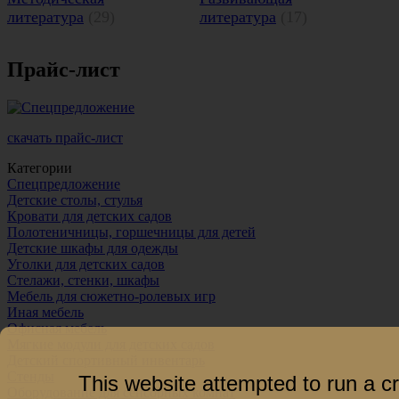
литература
(29)
литература
(17)
Прайс-лист
скачать прайс-лист
Категории
Спецпредложение
Детские столы, стулья
Кровати для детских садов
Полотеничницы, горшечницы для детей
Детские шкафы для одежды
Уголки для детских садов
Стелажи, стенки, шкафы
Мебель для сюжетно-ролевых игр
Иная мебель
Офисная мебель
Мягкие модули для детских садов
Детский спортивный инвентарь
Стенды
This website attempted to run a c
Оборудование для сенсорных комнат